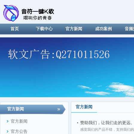
首页
下载中心
官方新闻
成功案例
音频
官方新闻
官方新闻
官方新闻
赞助我们，让我们走的更远
感觉我们的产品不错，支持我们的
官方公告