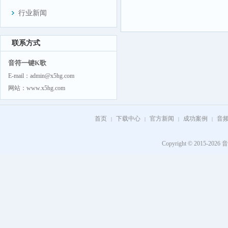
行业新闻
联系方式
音符一键K歌
E-mail：admin@x5hg.com
网站：www.x5hg.com
首页
下载中心
官方新闻
成功案例
音
|
|
|
|
Copyright © 2015-