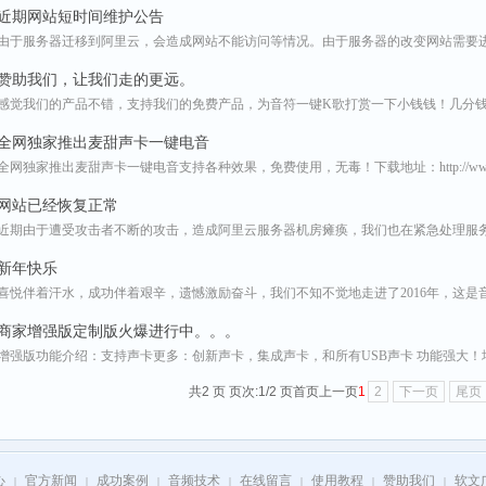
近期网站短时间维护公告
由于服务器迁移到阿里云，会造成网站不能访问等情况。由于服务器的改变网站需要
赞助我们，让我们走的更远。
感觉我们的产品不错，支持我们的免费产品，为音符一键K歌打赏一下小钱钱！几分
全网独家推出麦甜声卡一键电音
全网独家推出麦甜声卡一键电音支持各种效果，免费使用，无毒！下载地址：http://www.
网站已经恢复正常
近期由于遭受攻击者不断的攻击，造成阿里云服务器机房瘫痪，我们也在紧急处理服
新年快乐
喜悦伴着汗水，成功伴着艰辛，遗憾激励奋斗，我们不知不觉地走进了2016年，这是
商家增强版定制版火爆进行中。。。
增强版功能介绍：支持声卡更多：创新声卡，集成声卡，和所有USB声卡 功能强大
共2 页 页次:1/2 页
首页
上一页
1
2
下一页
尾页
心
官方新闻
成功案例
音频技术
在线留言
使用教程
赞助我们
软文
|
|
|
|
|
|
|